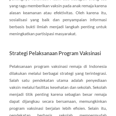
yang ragu memberikan vaksin pada anak remaja karena
alasan keamanan atau efektivitas. Oleh karena itu,
sosialisasi yang baik dan penyampaian informasi
berbasis bukti ilmiah menjadi langkah penting untuk
meningkatkan partisipasi masyarakat.
Strategi Pelaksanaan Program Vaksinasi
Pelaksanaan program vaksinasi remaja di Indonesia
dilakukan melalui berbagai strategi yang terintegrasi.
Salah satu pendekatan utama adalah penyediaan
vaksin melalui fasilitas kesehatan dan sekolah. Sekolah
menjadi titik penting karena sebagian besar remaja
dapat dijangkau secara bersamaan, memungkinkan
program vaksinasi berjalan lebih efisien. Selain itu,
pendekatan berbasis sekolah mempermudah