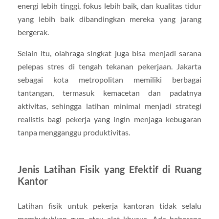
energi lebih tinggi, fokus lebih baik, dan kualitas tidur
yang lebih baik dibandingkan mereka yang jarang
bergerak.
Selain itu, olahraga singkat juga bisa menjadi sarana
pelepas stres di tengah tekanan pekerjaan. Jakarta
sebagai kota metropolitan memiliki berbagai
tantangan, termasuk kemacetan dan padatnya
aktivitas, sehingga latihan minimal menjadi strategi
realistis bagi pekerja yang ingin menjaga kebugaran
tanpa mengganggu produktivitas.
Jenis Latihan Fisik yang Efektif di Ruang
Kantor
Latihan fisik untuk pekerja kantoran tidak selalu
membutuhkan gym atau alat khusus. Ada beberapa