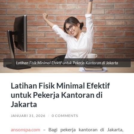
Latihan Fisik Minimal Efektif untuk Pekerja Kantoran di Jakarta
Latihan Fisik Minimal Efektif
untuk Pekerja Kantoran di
Jakarta
JANUARI 31, 2026
/
0 COMMENTS
ansonspa.com
– Bagi pekerja kantoran di Jakarta,